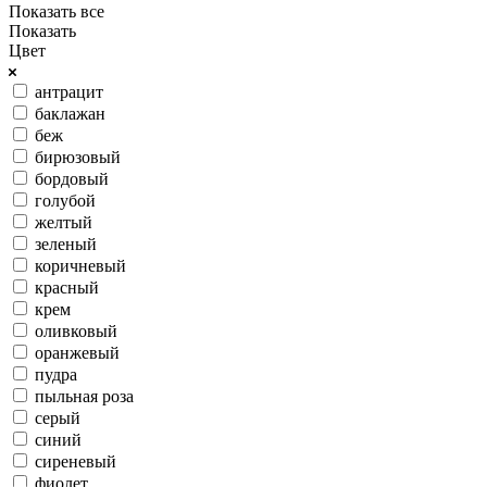
Показать все
Показать
Цвет
антрацит
баклажан
беж
бирюзовый
бордовый
голубой
желтый
зеленый
коричневый
красный
крем
оливковый
оранжевый
пудра
пыльная роза
серый
синий
сиреневый
фиолет